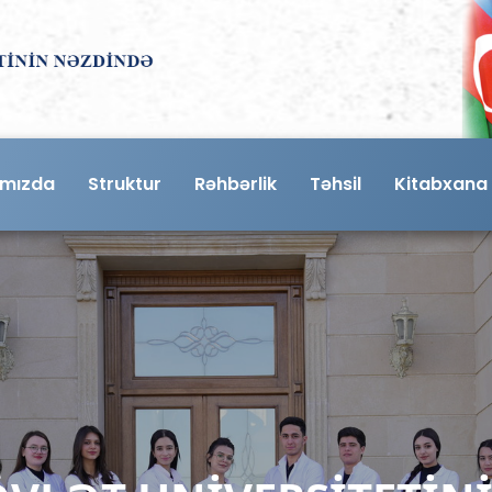
ımızda
Struktur
Rəhbərlik
Təhsil
Kitabxana