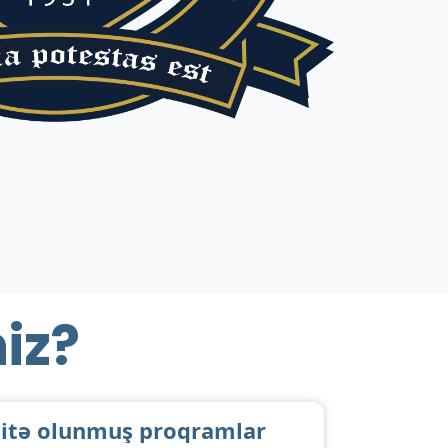
niz?
itə olunmuş proqramlar