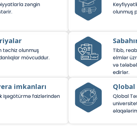
iyyatlarla zəngin
Keyfiyyətl
tərir.
olunmuş p
riyalar
Sabahı
m təchiz olunmuş
Tibb, reab
danlıqlar mövcuddur.
elmlər üzr
və tələbəl
edirlər.
ra imkanları
Qlobal 
k işəgötürmə faizlərindən
Qlobal Tə
universitet
əlaqələrim