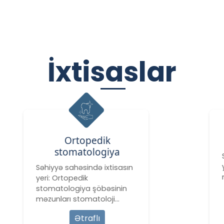
İxtisaslar
Tibb bacısının işi
ya
Səhiyyə sahəsində ixtisasın
yeri: Müalicə-profilaktika
isasın
müəssisələrində
inin
i…
Ətraflı