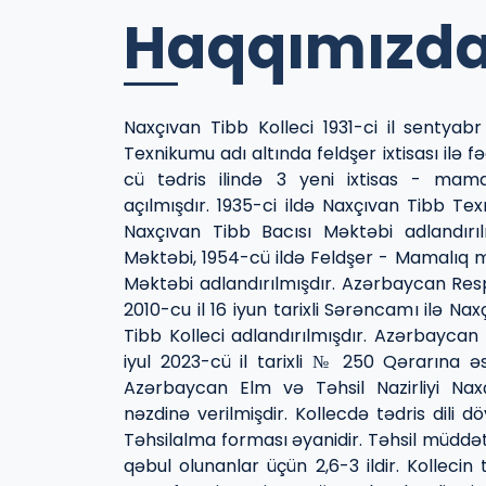
Haqqımızd
Naxçıvan Tibb Kolleci 1931-ci il sentyab
Texnikumu adı altında feldşer ixtisası ilə f
cü tədris ilində 3 yeni ixtisas - mama
açılmışdır. 1935-ci ildə Naxçıvan Tibb Te
Naxçıvan Tibb Bacısı Məktəbi adlandırılm
Məktəbi, 1954-cü ildə Feldşer - Mamalıq 
Məktəbi adlandırılmışdır. Azərbaycan Resp
2010-cu il 16 iyun tarixli Sərəncamı ilə N
Tibb Kolleci adlandırılmışdır. Azərbaycan 
iyul 2023-cü il tarixli № 250 Qərarına ə
Azərbaycan Elm və Təhsil Nazirliyi Naxç
nəzdinə verilmişdir. Kollecdə tədris dili dö
Təhsilalma forması əyanidir. Təhsil müddə
qəbul olunanlar üçün 2,6-3 ildir. Kollecin