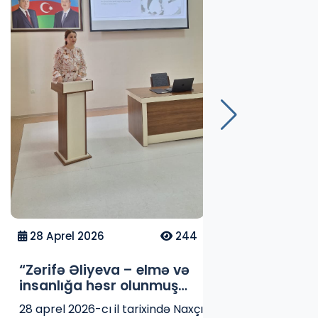
8 Aprel 
“Xəstən
əməliyy
hazırla
8 aprel 20
mövzus
Dövlət Un
keçirilm
Naxçıvan 
cərrahi ə
Daha ç
mövzusund
Təlimdə k
Babayeva
Pərvin təl
Babayeva 
nazoqastr
kateterin
tələbələr
28 Aprel 2026
244
nümunələr
etdirilmişdi
“Zərifə Əliyeva – elmə və
insanlığa həsr olunmuş
ömür” adlı tədbir
28 aprel 2026-cı il tarixində Naxçıvan
keçirilmişdir