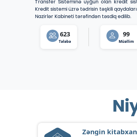
Transfer Sisteminə uyğun olan kredit sis
Kredit sistemi üzrə tədrisin təşkili qaydal
Nazirlər Kabineti tərəfindən təsdiq edilib.
623
99
Tələbə
Müəllim
Niy
Zəngin kitabxa