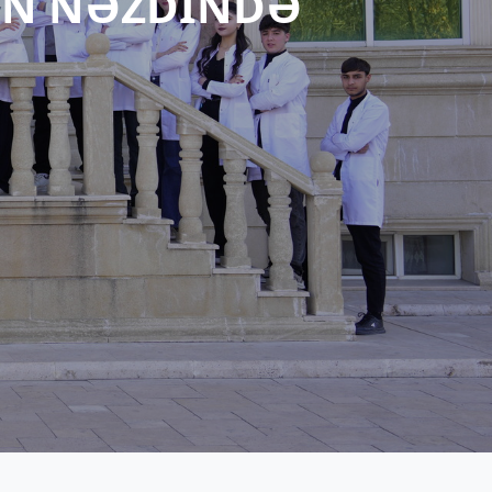
NİN NƏZDİNDƏ