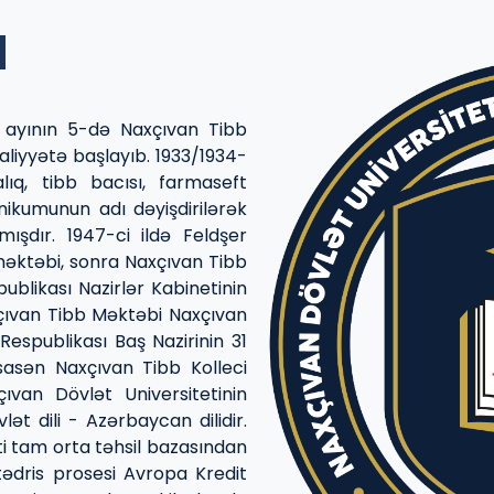
a
r ayının 5-də Naxçıvan Tibb
əaliyyətə başlayıb. 1933/1934-
lıq, tibb bacısı, farmaseft
xnikumunun adı dəyişdirilərək
ışdır. 1947-ci ildə Feldşer
məktəbi, sonra Naxçıvan Tibb
ublikası Nazirlər Kabinetinin
axçıvan Tibb Məktəbi Naxçıvan
Respublikası Baş Nazirinin 31
sasən Naxçıvan Tibb Kolleci
ıvan Dövlət Universitetinin
vlət dili - Azərbaycan dilidir.
ti tam orta təhsil bazasından
 tədris prosesi Avropa Kredit