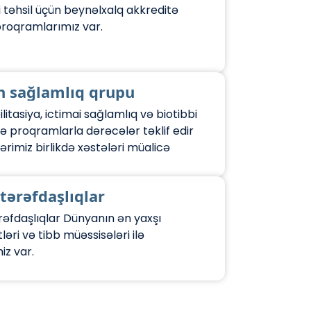
i təhsil üçün beynəlxalq akkreditə
roqramlarımız var.
n sağlamlıq qrupu
ilitasiya, ictimai sağlamlıq və biotibbi
ə proqramlarla dərəcələr təklif edir
ərimiz birlikdə xəstələri müalicə
tərəfdaşlıqlar
rəfdaşlıqlar Dünyanın ən yaxşı
ləri və tibb müəssisələri ilə
iz var.