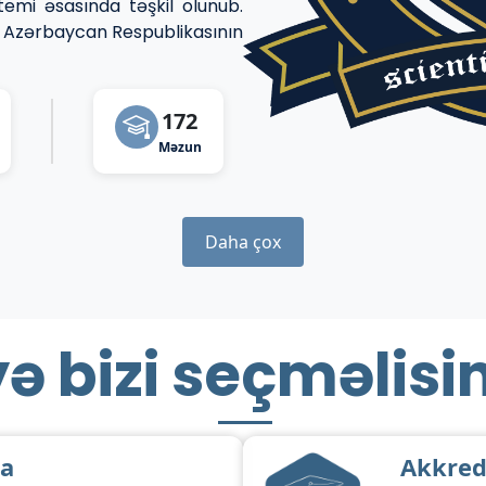
temi əsasında təşkil olunub.
arı Azərbaycan Respublikasının
172
Məzun
Daha çox
ə bizi seçməlisi
na
Akkred