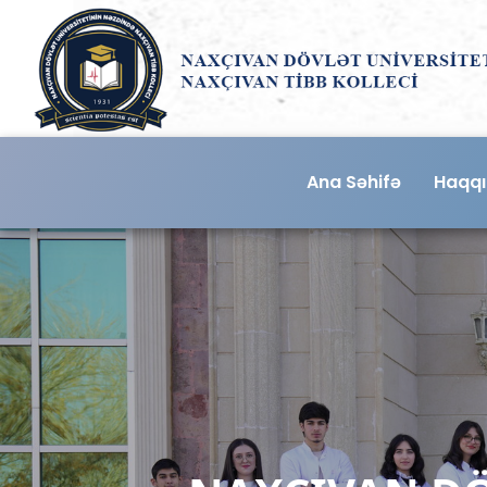
Ana Səhifə
Haqq