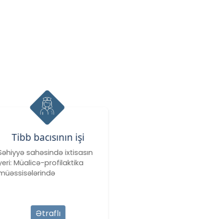
Əczaçılıq işi
Səhiyyə sahəsində ixtisasın
yeri: Əczaçı (provizor
köməkçisi) apteklərdə, tibbi
alətlər, …
Ətraflı