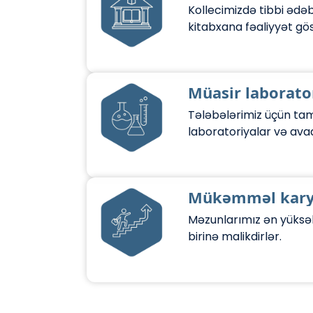
Kollecimizdə tibbi ədəb
kitabxana fəaliyyət gös
Müasir laborato
Tələbələrimiz üçün ta
laboratoriyalar və ava
Mükəmməl karye
Məzunlarımız ən yüksə
birinə malikdirlər.