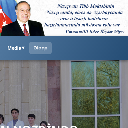
Əlaqə
Media
▼