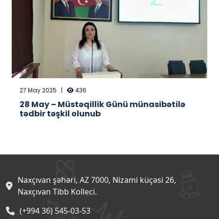
27 May 2025
|
436
28 May – Müstəqillik Günü münasibətilə
tədbir təşkil olunub
Naxçıvan şəhəri, AZ 7000, Nizami küçəsi 26,
Naxçıvan Tibb Kolleci.
(+994 36) 545-03-53