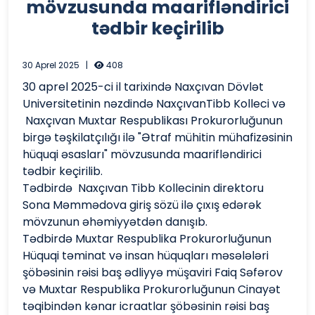
mövzusunda maarifləndirici
tədbir keçirilib
30 Aprel 2025
|
408
30 aprel 2025-ci il tarixində Naxçıvan Dövlət
Universitetinin nəzdində NaxçıvanTibb Kolleci və
Naxçıvan Muxtar Respublikası Prokurorluğunun
birgə təşkilatçılığı ilə "Ətraf mühitin mühafizəsinin
hüquqi əsasları" mövzusunda maarifləndirici
tədbir keçirilib.
Tədbirdə Naxçıvan Tibb Kollecinin direktoru
Sona Məmmədova giriş sözü ilə çıxış edərək
mövzunun əhəmiyyətdən danışıb.
Tədbirdə Muxtar Respublika Prokurorluğunun
Hüquqi təminat və insan hüquqları məsələləri
şöbəsinin rəisi baş ədliyyə müşaviri Faiq Səfərov
və Muxtar Respublika Prokurorluğunun Cinayət
təqibindən kənar icraatlar şöbəsinin rəisi baş