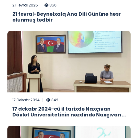
21 Fevral 2025
|
356
21 fevral-Beynəlxalq Ana Dili Gününə həsr
olunmuş tədbir
17 Dekabr 2024
|
342
17 dekabr 2024-cü il tarixdə Naxçıvan
Dövlət Universitetinin nəzdində Naxçıvan …