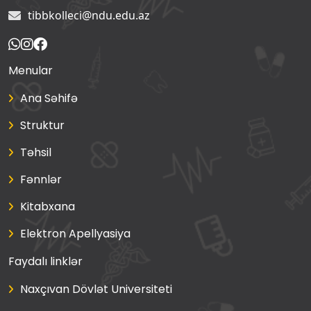
tibbkolleci@ndu.edu.az
Menular
Ana Səhifə
Struktur
Təhsil
Fənnlər
Kitabxana
Elektron Apellyasiya
Faydalı linklər
Naxçıvan Dövlət Universiteti