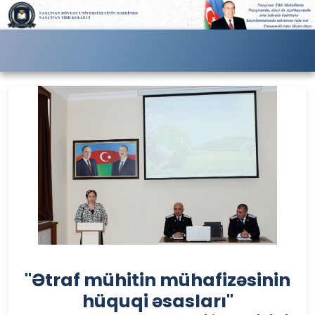
Önceki
Sonra
"Ətraf mühitin mühafizəsinin
hüquqi əsasları"