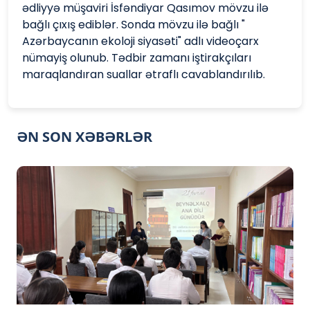
ədliyyə müşaviri İsfəndiyar Qasımov mövzu ilə
bağlı çıxış ediblər. Sonda mövzu ilə bağlı "
Azərbaycanın ekoloji siyasəti" adlı videoçarx
nümayiş olunub. Tədbir zamanı iştirakçıları
maraqlandıran suallar ətraflı cavablandırılıb.
ƏN SON XƏBƏRLƏR