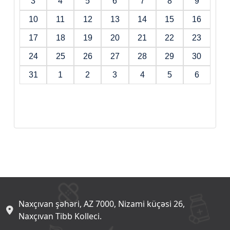
3
4
5
6
7
8
9
10
11
12
13
14
15
16
17
18
19
20
21
22
23
24
25
26
27
28
29
30
31
1
2
3
4
5
6
Naxçıvan şəhəri, AZ 7000, Nizami küçəsi 26,
Naxçıvan Tibb Kolleci.