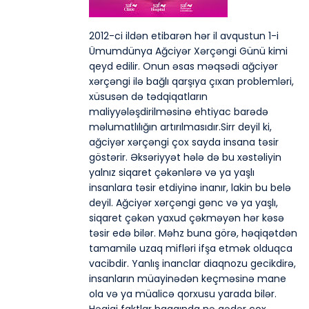
2012-ci ildən etibarən hər il avqustun 1-i
Ümumdünya Ağciyər Xərçəngi Günü kimi
qeyd edilir. Onun əsas məqsədi ağciyər
xərçəngi ilə bağlı qarşıya çıxan problemləri,
xüsusən də tədqiqatların
maliyyələşdirilməsinə ehtiyac barədə
məlumatlılığın artırılmasıdır.Sirr deyil ki,
ağciyər xərçəngi çox sayda insana təsir
göstərir. Əksəriyyət hələ də bu xəstəliyin
yalnız siqaret çəkənlərə və ya yaşlı
insanlara təsir etdiyinə inanır, lakin bu belə
deyil. Ağciyər xərçəngi gənc və ya yaşlı,
siqaret çəkən yaxud çəkməyən hər kəsə
təsir edə bilər. Məhz buna görə, həqiqətdən
tamamilə uzaq mifləri ifşa etmək olduqca
vacibdir. Yanlış inanclar diaqnozu gecikdirə,
insanların müayinədən keçməsinə mane
ola və ya müalicə qorxusu yarada bilər.