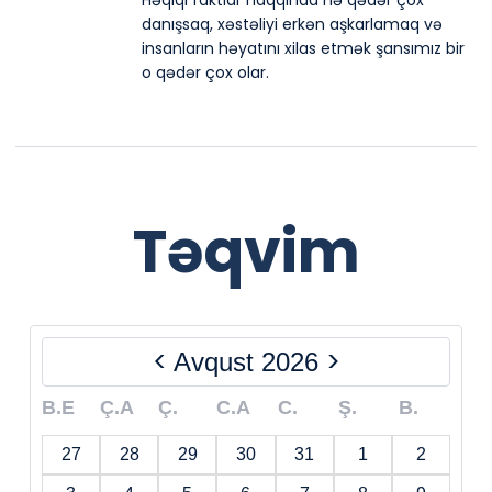
Həqiqi faktlar haqqında nə qədər çox
danışsaq, xəstəliyi erkən aşkarlamaq və
insanların həyatını xilas etmək şansımız bir
o qədər çox olar.
Təqvim
<
>
Avqust 2026
B.E
Ç.A
Ç.
C.A
C.
Ş.
B.
27
28
29
30
31
1
2