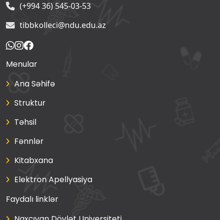
(+994 36) 545-03-53
tibbkolleci@ndu.edu.az
Menular
Ana Səhifə
Struktur
Təhsil
Fənnlər
Kitabxana
Elektron Apellyasiya
Faydalı linklər
Naxçıvan Dövlət Universiteti