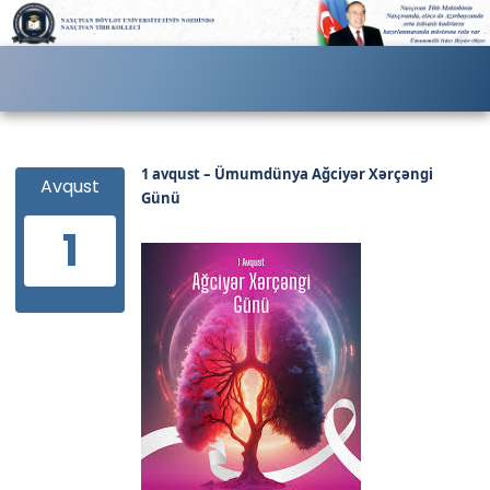
1 avqust – Ümumdünya Ağciyər Xərçəngi
Avqust
Günü
1